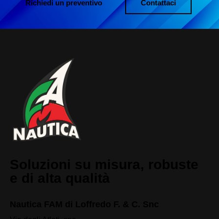
Richiedi un preventivo
Contattaci
Soluzioni su misura, robuste
e di alta qualità
Nautica FAM di Loffredo F. & C. Snc