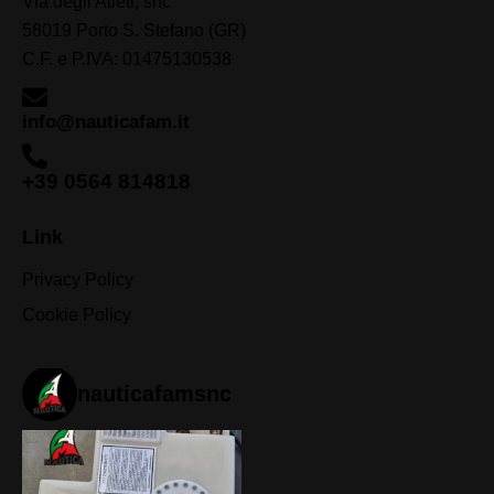
Via degli Atleti, snc
58019 Porto S. Stefano (GR)
C.F. e P.IVA: 01475130538
info@nauticafam.it
+39 0564 814818
Link
Privacy Policy
Cookie Policy
nauticafamsnc