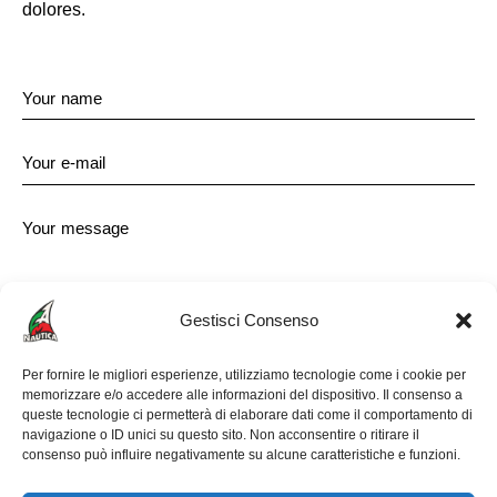
dolores.
Gestisci Consenso
Per fornire le migliori esperienze, utilizziamo tecnologie come i cookie per
memorizzare e/o accedere alle informazioni del dispositivo. Il consenso a
I agree that my submitted data is being collected and
queste tecnologie ci permetterà di elaborare dati come il comportamento di
stored.
navigazione o ID unici su questo sito. Non acconsentire o ritirare il
consenso può influire negativamente su alcune caratteristiche e funzioni.
Send Message